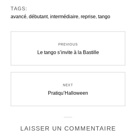
TAGS:
avancé
,
débutant
,
intermédiaire
,
reprise
,
tango
Navigation
PREVIOUS
de
Previous
Le tango s’invite à la Bastille
post:
l’article
NEXT
Next
Pratiqu’Halloween
post:
LAISSER UN COMMENTAIRE