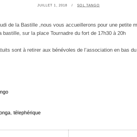
POSTED
BY
JUILLET 1, 2018
SOL TANGO
ON
udi de la Bastille ,nous vous accueillerons pour une petite m
la bastille, sur la place Tournadre du fort de 17h30 à 20h
tuits sont à retirer aux bénévoles de l’association en bas du
ango
,
longa
télephérique