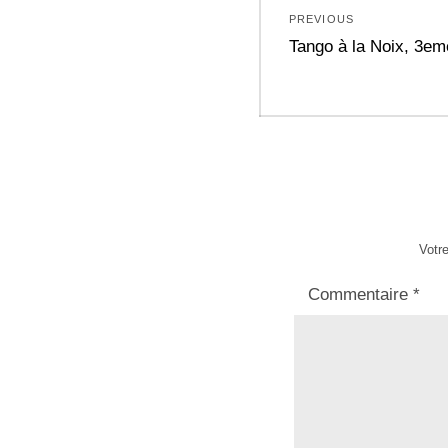
PREVIOUS
de
Previous
Tango à la Noix, 3em
post:
l’article
Votre
Commentaire
*