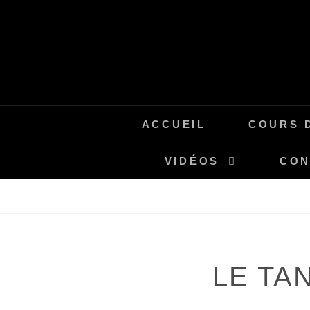
Skip
to
content
ACCUEIL
COURS 
VIDÉOS
CON
LE TA