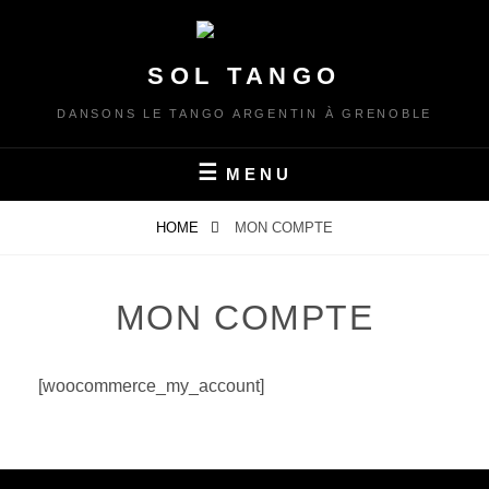
Skip
to
content
SOL TANGO
DANSONS LE TANGO ARGENTIN À GRENOBLE
MENU
HOME
MON COMPTE
MON COMPTE
[woocommerce_my_account]